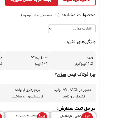
تماس با ما
محصولات مشابه:
(مقایسه مدل های موجود)
درباره ما
ویژگی‌های فنی:
وزن:
سایز پورت:
جن
1.2 کیلوگرم
1/4 اینچ
فو
چرا فرتاک ایمن ویژن؟
حضور در AVL/ACL تولید
برخورداری از واحد
کنندگان و تامین
کالیبراسیون و ساخت
مراحل ثبت سفارش:
ساخت یا تامین کالا
تماس با کارشناسان