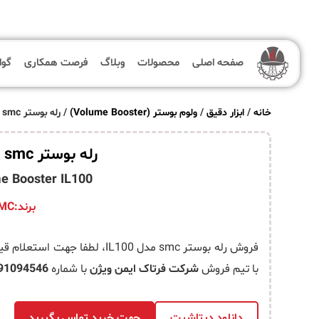
صفحه اصلی
محصولات
وبلاگ
فرصت همکاری
گوا
خانه
/
ابزار دقیق
/
ولوم بوستر (Volume Booster)
/ رله بوستر smc مدل IL100
صفحه اصلی
رله بوستر smc مدل IL100
 Booster IL100
محصولات
برند:SMC
وبلاگ
فرصت همکاری
فروش رله بوستر smc مدل IL100، 
با تیم فروش
شرکت فرتاک ایمن ویژن
با شماره
91094546
گواهینامه ها
پروژه ها
دانلود دیتاشیت
جهت خرید تماس بگیرید