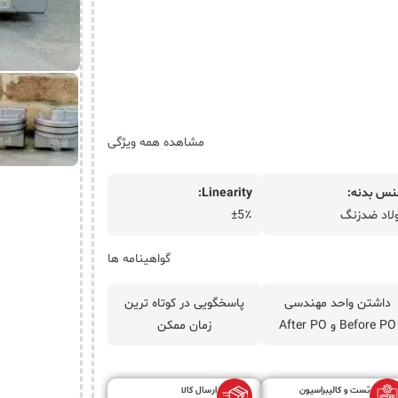
مشاهده همه ویژگی
س بدنه:
Linearity:
لاد ضدزنگ
±5٪
گواهینامه ها
داشتن واحد مهندسی
پاسخگویی در کوتاه ترین
Before PO و After PO
زمان ممکن
تست و کالیبراسیون
ارسال کالا