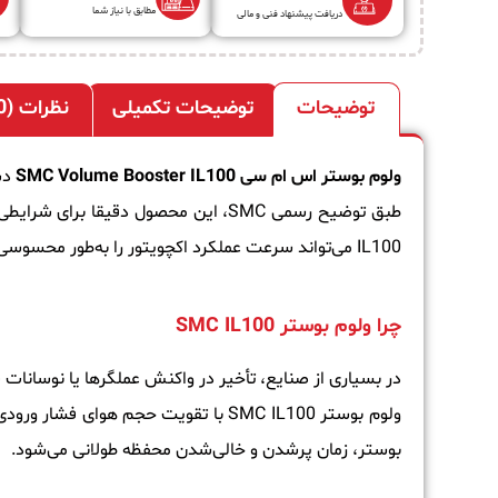
مطابق با نیاز شما
دریافت پیشنهاد فنی و مالی
توضیحات
توضیحات تکمیلی
نظرات (0)
ولوم بوستر اس ام سی
Volume Booster IL100
SMC
دس
طبق توضیح رسمی SMC، این محصول دقیقا برای شرایطی طراحی شده که
IL100 می‌تواند سرعت عملکرد اکچویتور را به‌طور محسوسی افزایش دهد.
چرا ولوم بوستر SMC IL100
در بسیاری از صنایع، تأخیر در واکنش عملگرها یا نوسانات ف
ولوم بوستر SMC IL100 با تقویت حجم
بوستر، زمان پرشدن و خالی‌شدن محفظه طولانی می‌شود.