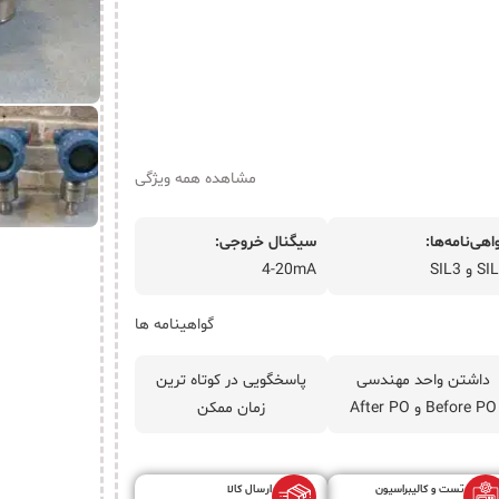
مشاهده همه ویژگی
اهی‌نامه‌ها:
سیگنال خروجی:
 و SIL3
4-20mA
گواهینامه ها
داشتن واحد مهندسی
پاسخگویی در کوتاه ترین
Before PO و After PO
زمان ممکن
تست و کالیبراسیون
ارسال کالا