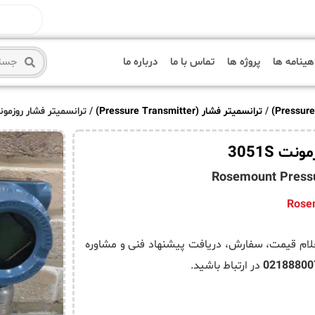
هینامه ها
پروژه ها
تماس با ما
درباره ما
/
ترانسمیتر فشار (Pressure Transmitter)
/ ترانسمیتر فشار روزمونت 1S
ت 3051S
Rosemount Pressu
ونت 3051S، لطفا جهت استعلام قیمت، سفارش، دریافت پیشنهاد فنی و مشاوره
02188800
در ارتباط باشید.