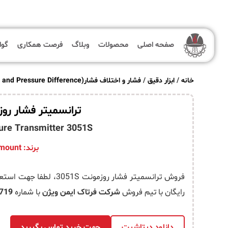
صفحه اصلی
محصولات
وبلاگ
فرصت همکاری
گوا
خانه
/
ابزار دقیق
/
فشار و اختلاف فشار(Pressure and Pressure Difference)
صفحه اصلی
ترانسمیتر فشار روزمون
re Transmitter 3051S
محصولات
برند:
Rosemount
وبلاگ
فرصت همکاری
فروش ترانسمیتر فشار روزم
رایگان با تیم فروش
شرکت فرتاک ایمن ویژن
با شماره
719
گواهینامه ها
پروژه ها
دانلود دیتاشیت
جهت خرید تماس بگیرید