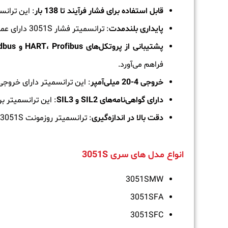
قابل استفاده برای فشار فرآیند تا 138 بار
: این ترانسمیت
پایداری بلندمدت
: ترانسمیتر فشار 3051S دارای عمر طولانی و عملکرد پایدار در شرایط مختلف است.
پشتیبانی از پروتکل‌های HART، Profibus و Fieldbus
فراهم می‌آورد.
خروجی 4-20 میلی‌آمپر
: این ترانسمیتر دارای خروجی استاندارد 4-20 میلی‌آمپر بر
دارای گواهی‌نامه‌های SIL2 و SIL3
: این ترانسمیتر ب
دقت بالا در اندازه‌گیری
: ترانسمیتر روزمونت 3051S دارای دقت قابل توجهی در اندازه‌گیری فشار است.
انواع مدل های سری 3051S
3051SMW
3051SFA
3051SFC