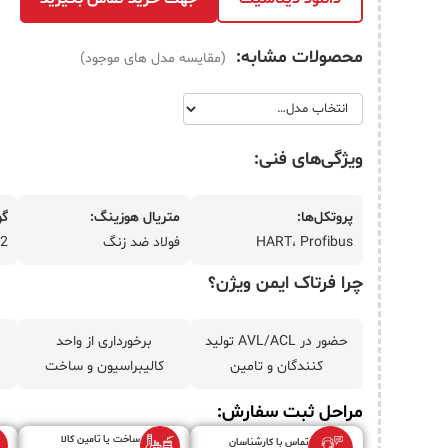
تماس با ما
محصولات مشابه:
(مقایسه مدل های موجود)
درباره ما
ویژگی‌های فنی:
پروتکل‌ها:
متریال هوزینگ:
گو
HART، Profibus
فولاد ضد زنگ
SIL2
چرا فرتاک ایمن ویژن؟
حضور در AVL/ACL تولید
برخورداری از واحد
کنندگان و تامین
کالیبراسیون و ساخت
مراحل ثبت سفارش:
ساخت یا تامین کالا
تماس با کارشناسان